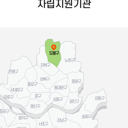
자립지원기관
도봉구
노원구
강북구
은평구
성북구
중랑구
종로구
동대문구
서대문구
중구
마포구
강동구
성동구
광진구
용산구
등포구
송파구
동작구
강남구
서초구