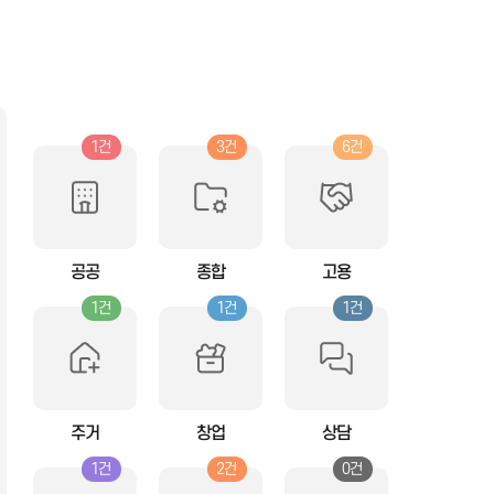
1건
3건
6건
공공
종합
고용
1건
1건
1건
주거
창업
상담
1건
2건
0건