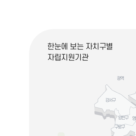
한눈에 보는 자치구별
자립지원기관
광역
강서구
양천구
영
구로구