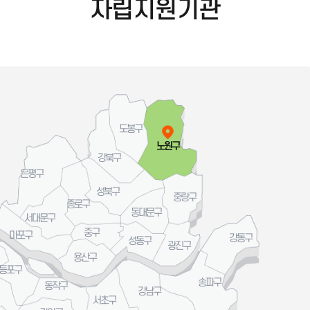
자립지원기관
도봉구
노원구
강북구
은평구
성북구
중랑구
종로구
동대문구
서대문구
중구
마포구
강동구
성동구
광진구
용산구
등포구
송파구
동작구
강남구
서초구