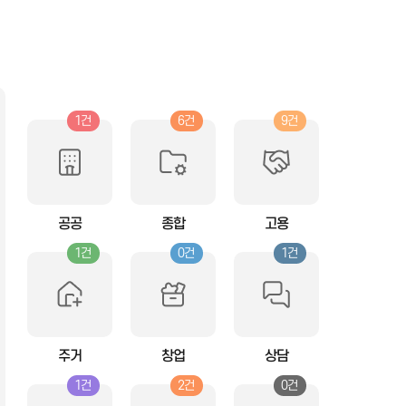
1건
6건
9건
공공
종합
고용
1건
0건
1건
주거
창업
상담
1건
2건
0건