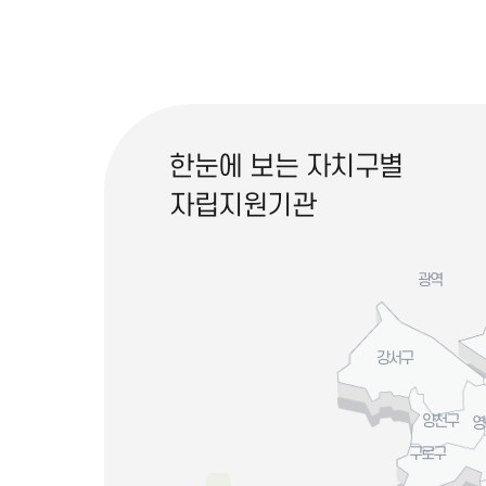
한눈에 보는 자치구별
자립지원기관
광역
강서구
양천구
영
구로구